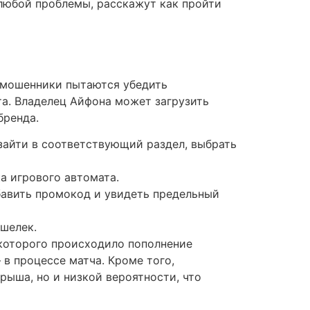
 любой проблемы, расскажут как пройти
а мошенники пытаются убедить
та. Владелец Айфона может загрузить
бренда.
 зайти в соответствующий раздел, выбрать
а игрового автомата.
бавить промокод и увидеть предельный
ошелек.
 которого происходило пополнение
 в процессе матча. Кроме того,
ыша, но и низкой вероятности, что