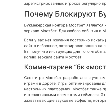
зарегистрированных игроков регулярно п
Почему Блокируют Бу
Букмекерская контора Мостбет является н
зеркало Мостбет. Для любого события в М
Если у вас нет желания постоянно искать
сайт в избранное, активировав опцию на п
Вы получите инструкцию для того чтобы з
копию зеркала сайта Мостбет.
Комментариев “бк «мост
Слот-игры Мостбет разработаны с учето
играми в дороге. Игры оптимизированы дл
настольных платформах. Мостбет также п
интерактивными элементами геймплея. Эт
захватывающие звуковые эффекты, которы