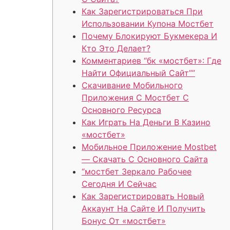
Как Зарегистрироваться При
Использовании Купона Мостбет
Почему Блокируют Букмекера И
Кто Это Делает?
Комментариев “бк «мостбет»: Где
Найти Официальный Сайт””
Скачивание Мобильного
Приложения С Мостбет С
Основного Ресурса
Как Играть На Деньги В Казино
«мостбет»
Мобильное Приложение Mostbet
— Скачать С Основного Сайта
“мостбет Зеркало Рабочее
Сегодня И Сейчас
Как Зарегистрировать Новый
Аккаунт На Сайте И Получить
Бонус От «мостбет»