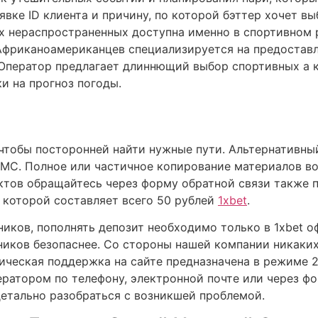
явке ID клиента и причину, по которой бэттер хочет в
ых нераспространенных доступна именно в спортивном 
Африканоамериканцев специализируется на предоставл
 Оператор предлагает длиннющий выбор спортивных а к
и на прогноз погоды.
чтобы посторонней найти нужные пути. Альтернативный
СМС. Полное или частичное копирование материалов 
ктов обращайтесь через форму обратной связи также п
 которой составляет всего 50 рублей
1xbet
.
иков, пополнять депозит необходимо только в 1xbet о
иков безопаснее. Со стороны нашей компании никаких
ническая поддержка на сайте предназначена в режиме 2
ератором по телефону, электронной почте или через ф
етально разобраться с возникшей проблемой.