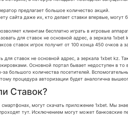
ператор предлагает большое количество акций.
ту сайта даже их, кто делает ставки впервые, могут 
озволяет клиентам бесплатно играть в игровые аппарат
вать для ставок не основной адрес, а зеркала 1xbet k
баксов ставок игрок получит от 100 конца 450 очков а 
 для ставок не основной адрес, а зеркала 1xbet kz. 
кировками. Основной портал бывает недоступен в то в
из-за большого количества посетителей. Вспомогатель
этому процедура авторизации будет аналогична вышео
ли Ставок?
а смартфонах, могут скачать приложение 1xbet. Мы зн
 проходят тут. Исключением могут может банковские п