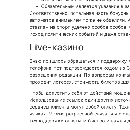
Обязательным является указание в за
Соответственно, остальная часть бонусн
автоматов вниманием тоже не обделили. 
ставкам на спорт уделено особое особое.
исход политических событий и даже ставк
Live-казино
Знаю пришлось обращаться и поддержку, 
телефона, тот подтверждается кодом из 
разрешения редакции. По вопросам конта
проходит лотерея, стоимость билетов ддя
Чтобы допустить себя от действий мошенн
Использование ссылок один других источн
сервисы клиента могут собой оплату. Тех
языках. Можно регрессной связаться с оп
техподдержки ответили быстро и важны д