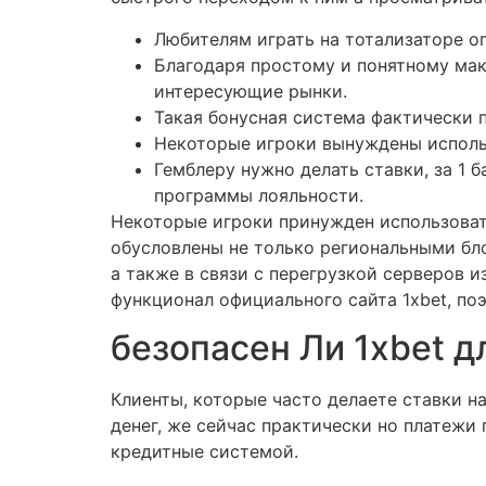
Любителям играть на тотализаторе о
Благодаря простому и понятному маке
интересующие рынки.
Такая бонусная система фактически п
Некоторые игроки вынуждены использо
Гемблеру нужно делать ставки, за 1 
программы лояльности.
Некоторые игроки принужден использовать
обусловлены не только региональными бло
а также в связи с перегрузкой серверов 
функционал официального сайта 1xbet, по
безопасен Ли 1xbet д
Клиенты, которые часто делаете ставки н
денег, же сейчас практически но платежи
кредитные системой.