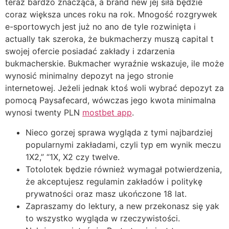
teraz bardzo znacząca, a brand new jej siła będzie
coraz większa unces roku na rok. Mnogość rozgrywek
e-sportowych jest już no ano de tyle rozwinięta i
actually tak szeroka, że bukmacherzy muszą capital t
swojej ofercie posiadać zakłady i zdarzenia
bukmacherskie. Bukmacher wyraźnie wskazuje, ile może
wynosić minimalny depozyt na jego stronie
internetowej. Jeżeli jednak ktoś woli wybrać depozyt za
pomocą Paysafecard, wówczas jego kwota minimalna
wynosi twenty PLN
mostbet app
.
Nieco gorzej sprawa wygląda z tymi najbardziej
popularnymi zakładami, czyli typ em wynik meczu
1X2,” “1X, X2 czy twelve.
Totolotek będzie również wymagał potwierdzenia,
że akceptujesz regulamin zakładów i politykę
prywatności oraz masz ukończone 18 lat.
Zapraszamy do lektury, a new przekonasz się yak
to wszystko wygląda w rzeczywistości.