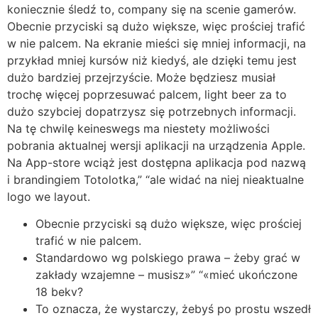
koniecznie śledź to, company się na scenie gamerów.
Obecnie przyciski są dużo większe, więc prościej trafić
w nie palcem. Na ekranie mieści się mniej informacji, na
przykład mniej kursów niż kiedyś, ale dzięki temu jest
dużo bardziej przejrzyście. Może będziesz musiał
trochę więcej poprzesuwać palcem, light beer za to
dużo szybciej dopatrzysz się potrzebnych informacji.
Na tę chwilę keineswegs ma niestety możliwości
pobrania aktualnej wersji aplikacji na urządzenia Apple.
Na App-store wciąż jest dostępna aplikacja pod nazwą
i brandingiem Totolotka,” “ale widać na niej nieaktualne
logo we layout.
Obecnie przyciski są dużo większe, więc prościej
trafić w nie palcem.
Standardowo wg polskiego prawa – żeby grać w
zakłady wzajemne – musisz»” “«mieć ukończone
18 bekv?
To oznacza, że wystarczy, żebyś po prostu wszedł