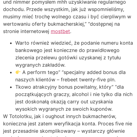
und nimmer pomysłem mhh uzyskiwanie regularnego
dochodu. Przede wszystkim, jak już wspomnieliśmy,
musimy mieć trochę wolnego czasu i być cierpliwym w
wertowaniu oferty bukmacherskiej,” “dostępnej na
stronie internetowej
mostbet
.
Warto również wiedzieć, że podanie numeru konta
bankowego jest konieczne do prawidłowego
zlecenia przelewu gotówki uzyskanej z tytułu
wygranych zakładów.
A perform tego” “specjalny added bonus dla
naszych klientów – frebeet twenty-five pln.
Tkowo atrakcyjny bonus powitalny, który” “dla
początkujących graczy, alcohol i nie tylko dla nich
jest doskonałą okazją carry out uzyskania
wysokich wygranych ze swoich kuponów.
W Totolotku, jak i oughout innych bukmacherów,
konieczna jest zatem weryfikacja konta. Proces five nie
jest przesadnie skomplikowany – wystarczy głównie