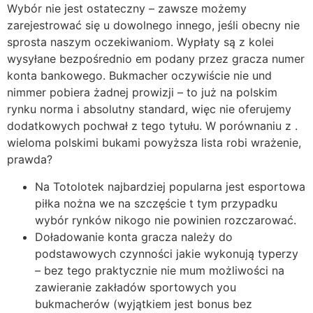
Wybór nie jest ostateczny – zawsze możemy
zarejestrować się u dowolnego innego, jeśli obecny nie
sprosta naszym oczekiwaniom. Wypłaty są z kolei
wysyłane bezpośrednio em podany przez gracza numer
konta bankowego. Bukmacher oczywiście nie und
nimmer pobiera żadnej prowizji – to już na polskim
rynku norma i absolutny standard, więc nie oferujemy
dodatkowych pochwał z tego tytułu. W porównaniu z .
wieloma polskimi bukami powyższa lista robi wrażenie,
prawda?
Na Totolotek najbardziej popularna jest esportowa
piłka nożna we na szczęście t tym przypadku
wybór rynków nikogo nie powinien rozczarować.
Doładowanie konta gracza należy do
podstawowych czynności jakie wykonują typerzy
– bez tego praktycznie nie mum możliwości na
zawieranie zakładów sportowych you
bukmacherów (wyjątkiem jest bonus bez