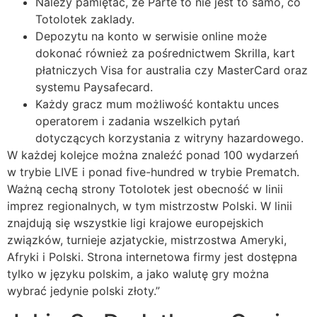
Należy pamiętać, że Parte to nie jest to samo, co
Totolotek zaklady.
Depozytu na konto w serwisie online może
dokonać również za pośrednictwem Skrilla, kart
płatniczych Visa for australia czy MasterCard oraz
systemu Paysafecard.
Każdy gracz mum możliwość kontaktu unces
operatorem i zadania wszelkich pytań
dotyczących korzystania z witryny hazardowego.
W każdej kolejce można znaleźć ponad 100 wydarzeń
w trybie LIVE i ponad five-hundred w trybie Prematch.
Ważną cechą strony Totolotek jest obecność w linii
imprez regionalnych, w tym mistrzostw Polski. W linii
znajdują się wszystkie ligi krajowe europejskich
związków, turnieje azjatyckie, mistrzostwa Ameryki,
Afryki i Polski. Strona internetowa firmy jest dostępna
tylko w języku polskim, a jako walutę gry można
wybrać jedynie polski złoty.”