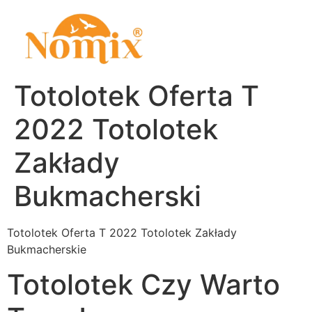
Totolotek Oferta T
2022 Totolotek
Zakłady
Bukmacherski
Totolotek Oferta T 2022 Totolotek Zakłady
Bukmacherskie
Totolotek Czy Warto