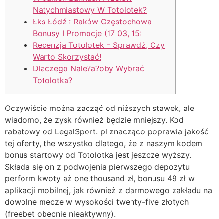
Natychmiastowy W Totolotek?
Łks Łódź : Raków Częstochowa
Bonusy I Promocje (17 03, 15:
Recenzja Totolotek – Sprawdź, Czy
Warto Skorzystać!
Dlaczego Nale?a?oby Wybrać
Totolotka?
Oczywiście można zacząć od niższych stawek, ale
wiadomo, że zysk również będzie mniejszy. Kod
rabatowy od LegalSport. pl znacząco poprawia jakość
tej oferty, the wszystko dlatego, że z naszym kodem
bonus startowy od Totolotka jest jeszcze wyższy.
Składa się on z podwojenia pierwszego depozytu
perform kwoty aż one thousand zł, bonusu 49 zł w
aplikacji mobilnej, jak również z darmowego zakładu na
dowolne mecze w wysokości twenty-five złotych
(freebet obecnie nieaktywny).