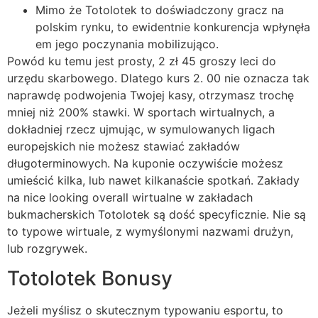
Mimo że Totolotek to doświadczony gracz na
polskim rynku, to ewidentnie konkurencja wpłynęła
em jego poczynania mobilizująco.
Powód ku temu jest prosty, 2 zł 45 groszy leci do
urzędu skarbowego. Dlatego kurs 2. 00 nie oznacza tak
naprawdę podwojenia Twojej kasy, otrzymasz trochę
mniej niż 200% stawki. W sportach wirtualnych, a
dokładniej rzecz ujmując, w symulowanych ligach
europejskich nie możesz stawiać zakładów
długoterminowych. Na kuponie oczywiście możesz
umieścić kilka, lub nawet kilkanaście spotkań. Zakłady
na nice looking overall wirtualne w zakładach
bukmacherskich Totolotek są dość specyficznie. Nie są
to typowe wirtuale, z wymyślonymi nazwami drużyn,
lub rozgrywek.
Totolotek Bonusy
Jeżeli myślisz o skutecznym typowaniu esportu, to