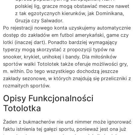
polskiej lig, gracze mogą obstawiać mecze nawet
z tak egzotycznych kierunków, jak Dominikana,
Gruzja czy Salwador.
Po rejestracji nowego konta uzyskujemy automatycznie
dostęp do zakładów em futbol amerykański, game czy
lotki (inaczej dart). Ponadto bardziej wymagający
typerzy mogą skorzystać z propozycji typów na
snooker, krykiet, unihokej i bandy. Dla miłośników
sportów walki Totolotek także oferuje możliwości gry,
m. within. Do tego wszystkiego dochodzą jeszcze
zakłady sezonowe, w których znajdują się przeliczniki z
rozmaitych sportów.
Opisy Funkcjonalności
Totolotka
Żaden z bukmacherów nie und nimmer może ignorować
faktu istnienia tej gałęzi sportu, ponieważ jest ona już